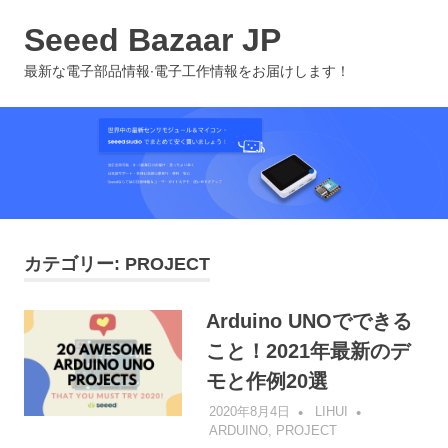
コ
Seeed Bazaar JP
ン
テ
MENU
最新な電子部品情報∙電子工作情報をお届けします！
ン
ツ
へ
ス
キ
ッ
プ
カテゴリー:
PROJECT
Arduino UNOでできる
こと！2021年最新のデ
モと作例20選
2020年8月4日
LIHUI
ARDUINO
,
PROJECT