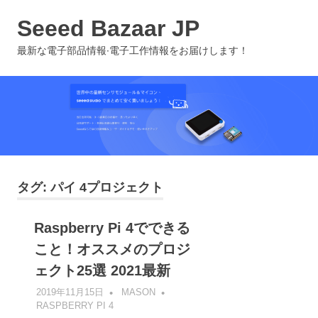
コ
Seeed Bazaar JP
ン
テ
MENU
最新な電子部品情報∙電子工作情報をお届けします！
ン
ツ
へ
ス
キ
ッ
プ
タグ:
パイ 4プロジェクト
Raspberry Pi 4でできる
こと！オススメのプロジ
ェクト25選 2021最新
2019年11月15日
MASON
RASPBERRY PI 4